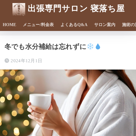
出張専門サロン 寝落ち屋
HOME
メニュー/料金表
よくあるQ&A
サロン案内
施術の
ホーム
ブログ
冬でも水分補給は忘れずに
2024年12月1日